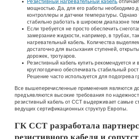
Резистивный нагревательный кабель
отличае
мощностью. Да, для его работы необходимо 
контроллеры и датчики температуры. Однако 
стабильно работать в широком диапазоне те
Если требуется не просто обеспечить снегот
замерзание жидкости, например, в трубах, т
нагревательный кабель. Количества выделяе
достаточно для высыхания ступеней, открыт
дорожек, тротуаров.
Резистивный кабель купить рекомендуется и 
круглогодично обеспечивать стабильный рост 
Решение часто используется для подогрева 
Все вышеперечисленные применения являются до
предъявляются высокие требования по надежности
резистивный кабель от ССТ выдерживает самые ст
ведущих сертификационных структур Европы.
ГК ССТ разработала партнер
резистивного кабеля и сопу